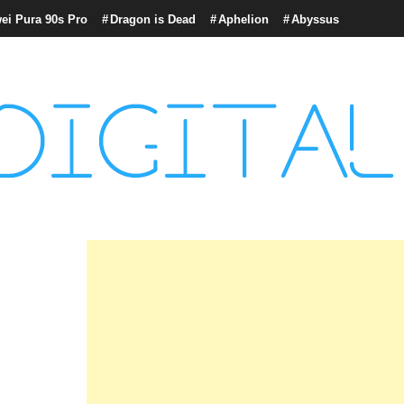
ei Pura 90s Pro
Dragon is Dead
Aphelion
Abyssus
con tecnología, marketing betting y más.
logía y Cultura Digital