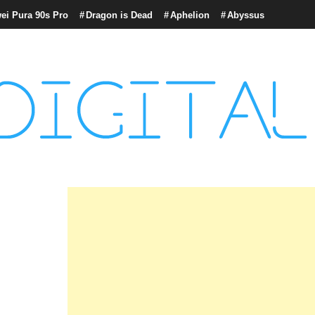
ei Pura 90s Pro
Dragon is Dead
Aphelion
Abyssus
con tecnología, marketing betting y más.
logía y Cultura Digital