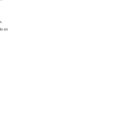
s.
do en