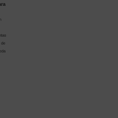
ara
n
ntas
a de
ueda