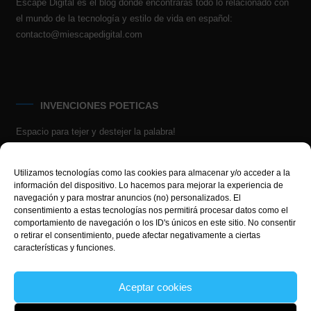
Escape Digital es el blog donde encontrarás todo lo relacionado con
el mundo de la tecnología y estilo de vida en español:
contacto@miescapedigital.com
INVENCIONES POETICAS
Espacio para tejer y destejer la palabra!
Utilizamos tecnologías como las cookies para almacenar y/o acceder a la
información del dispositivo. Lo hacemos para mejorar la experiencia de
navegación y para mostrar anuncios (no) personalizados. El
consentimiento a estas tecnologías nos permitirá procesar datos como el
comportamiento de navegación o los ID's únicos en este sitio. No consentir
o retirar el consentimiento, puede afectar negativamente a ciertas
características y funciones.
Aceptar cookies