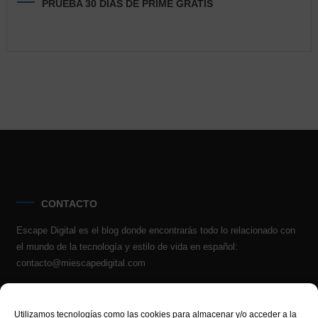
PRUEBA 30 DÍAS DE PRIME GRATIS
CONTACTO
Escape Digital es el blog donde encontrarás todo lo relacionado con
el mundo de la tecnología y estilo de vida en español:
contacto@miescapedigital.com
Utilizamos tecnologías como las cookies para almacenar y/o acceder a la