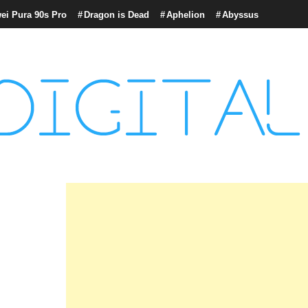
ei Pura 90s Pro
Dragon is Dead
Aphelion
Abyssus
con tecnología, marketing betting y más.
logía y Cultura Digital