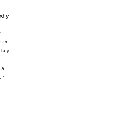
ed y
e
sico
dar y
ia”
ir