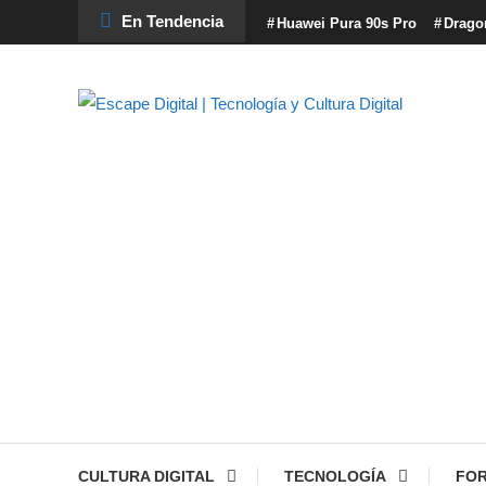
Skip
En Tendencia
Huawei Pura 90s Pro
Drago
To
Content
Escape Digital es el blog donde encontrarás todo lo relacionado 
Escape Digital | Tecno
CULTURA DIGITAL
TECNOLOGÍA
FO