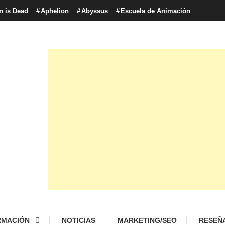
n is Dead
Aphelion
Abyssus
Escuela de Animación
con tecnología, marketing betting y más.
logía y Cultura Digital
RMACIÓN
NOTICIAS
MARKETING/SEO
RESEÑ