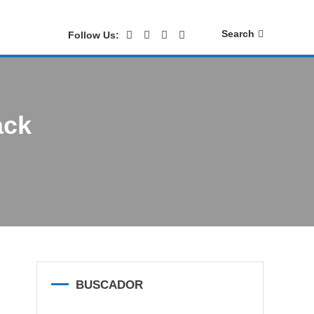
Search
Follow Us:
ack
BUSCADOR