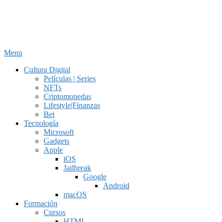
Menu
Cultura Digital
Películas | Series
NFTs
Criptomonedas
Lifestyle|Finanzas
Bet
Tecnología
Microsoft
Gadgets
Apple
iOS
Jailbreak
Google
Android
macOS
Formación
Cursos
HTML