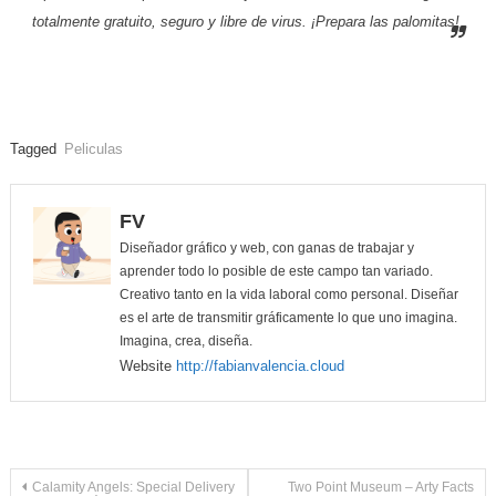
totalmente gratuito, seguro y libre de virus. ¡Prepara las palomitas!
Tagged
Peliculas
FV
Diseñador gráfico y web, con ganas de trabajar y
aprender todo lo posible de este campo tan variado.
Creativo tanto en la vida laboral como personal. Diseñar
es el arte de transmitir gráficamente lo que uno imagina.
Imagina, crea, diseña.
Website
http://fabianvalencia.cloud
Navegación
Calamity Angels: Special Delivery
Two Point Museum – Arty Facts