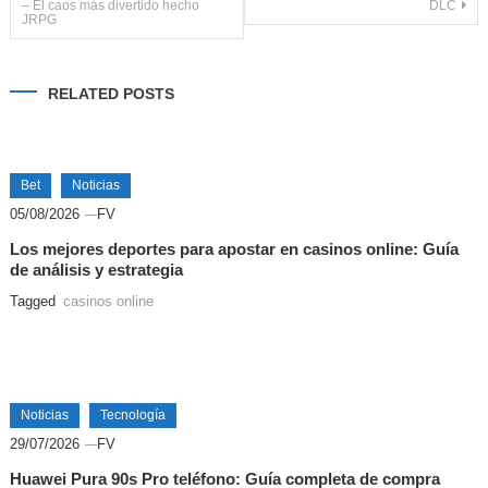
– El caos más divertido hecho
DLC
JRPG
de
entradas
RELATED POSTS
Bet
Noticias
05/08/2026
FV
Los mejores deportes para apostar en casinos online: Guía
de análisis y estrategia
Tagged
casinos online
Noticias
Tecnología
29/07/2026
FV
Huawei Pura 90s Pro teléfono: Guía completa de compra