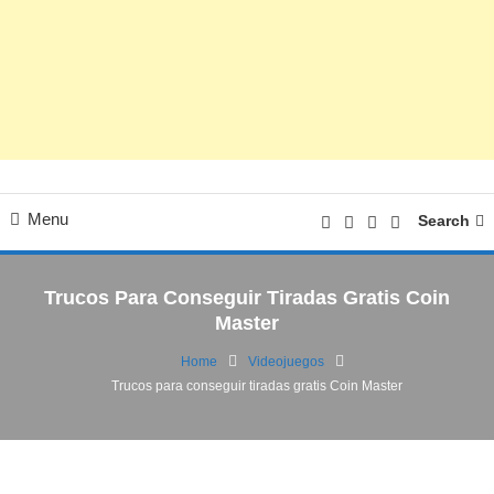
Menu
Search
Trucos Para Conseguir Tiradas Gratis Coin
Master
Home
Videojuegos
Trucos para conseguir tiradas gratis Coin Master
Videojuegos
04/09/2024
FV
Trucos para conseguir tiradas gratis Coin
Master