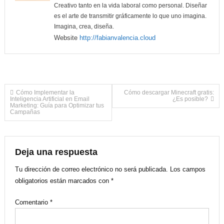
Creativo tanto en la vida laboral como personal. Diseñar
es el arte de transmitir gráficamente lo que uno imagina.
Imagina, crea, diseña.
Website
http://fabianvalencia.cloud
Navegación
Cómo Implementar la
Cómo descargar Minecraft gratis:
Inteligencia Artificial en Email
¿Es posible?
Marketing: Guía para Optimizar tus
Campañas
de
entradas
Deja una respuesta
Tu dirección de correo electrónico no será publicada.
Los campos
obligatorios están marcados con
*
Comentario
*