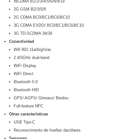
WCDMA B1/2/3/4/5/6/8/9/19
2G GSM B2/3/5/8
2G CDMA BC0/BC1/BC6/BC10
3G CDMA EVDO/ BC0/BC1/BC6/BC10
3G TD-SCDMA 34/39
Conectividad
Wifi 802.11a/b/g/n/ac
2.4/5GHz dual-band
WiFi Display
WiFi Direct
Bluetooth 5.0
Bluetooth HID
GPS/ AGPS/ Glonass/ Beidou
Full-feature NFC
Otras características
USB Tipo-C
Reconocimiento de huellas dactilares
Sensores