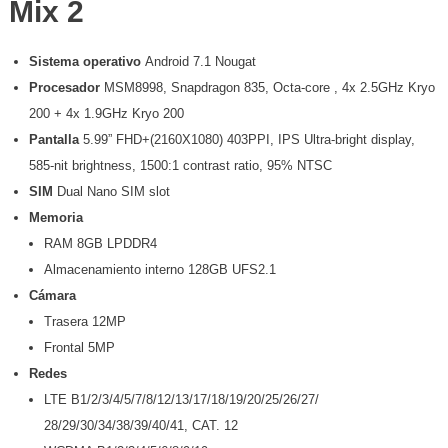
Mix 2
Sistema operativo
Android 7.1 Nougat
Procesador
MSM8998, Snapdragon 835, Octa-core , 4x 2.5GHz Kryo
200 + 4x 1.9GHz Kryo 200
Pantalla
5.99” FHD+(2160X1080) 403PPI, IPS Ultra-bright display,
585-nit brightness, 1500:1 contrast ratio, 95% NTSC
SIM
Dual Nano SIM slot
Memoria
RAM 8GB LPDDR4
Almacenamiento interno 128GB UFS2.1
Cámara
Trasera 12MP
Frontal 5MP
Redes
LTE B1/2/3/4/5/7/8/12/13/17/18/19/20/25/26/27/
28/29/30/34/38/39/40/41, CAT. 12