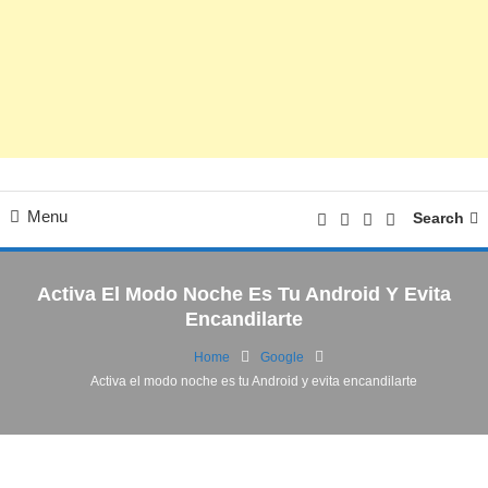
Menu
Search
Activa El Modo Noche Es Tu Android Y Evita
Encandilarte
Home
Google
Activa el modo noche es tu Android y evita encandilarte
Google
Reseñas
31/03/2016
Esc-Digital
Activa el modo noche es tu Android y evita
encandilarte