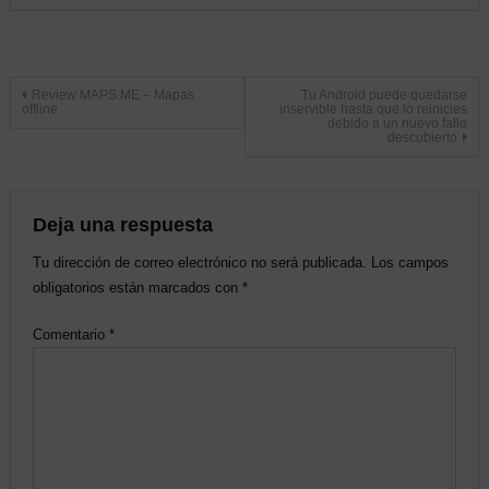
Navegación
Review MAPS.ME – Mapas
Tu Android puede quedarse
offline
inservible hasta que lo reinicies
debido a un nuevo fallo
descubierto
de
entradas
Deja una respuesta
Tu dirección de correo electrónico no será publicada.
Los campos
obligatorios están marcados con
*
Comentario
*