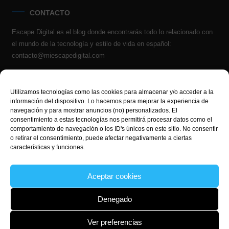
CONTACTO
Escape Digital es el blog donde encontrarás todo lo relacionado con
el mundo de la tecnología y estilo de vida en español:
contacto@miescapedigital.com
Utilizamos tecnologías como las cookies para almacenar y/o acceder a la
información del dispositivo. Lo hacemos para mejorar la experiencia de
INVENCIONES POETICAS
navegación y para mostrar anuncios (no) personalizados. El
consentimiento a estas tecnologías nos permitirá procesar datos como el
Espacio para tejer y destejer la palabra!
comportamiento de navegación o los ID's únicos en este sitio. No consentir
o retirar el consentimiento, puede afectar negativamente a ciertas
características y funciones.
Aceptar cookies
Denegado
Ver preferencias
Contáctanos
Términos y Condiciones
Privacy Policy