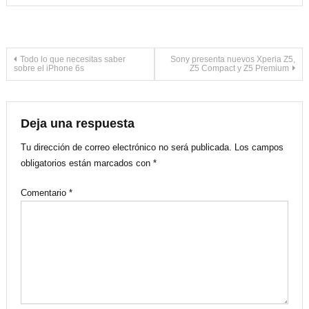
Navegación
Todo lo que necesitas saber
Sony presenta nuevos Xperia Z5,
sobre el iPhone 6s
Z5 Compact y Z5 Premium
de
entradas
Deja una respuesta
Tu dirección de correo electrónico no será publicada.
Los campos
obligatorios están marcados con
*
Comentario
*