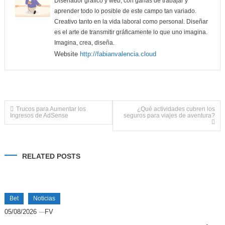
Diseñador gráfico y web, con ganas de trabajar y
aprender todo lo posible de este campo tan variado.
Creativo tanto en la vida laboral como personal. Diseñar
es el arte de transmitir gráficamente lo que uno imagina.
Imagina, crea, diseña.
Website
http://fabianvalencia.cloud
Navegación
Trucos para Aumentar los
¿Qué actividades cubren los
Ingresos de AdSense
seguros para viajes de aventura?
de
entradas
RELATED POSTS
Bet
Noticias
05/08/2026
FV