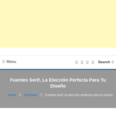
Menu
Search
Fuentes Serif, La Elección Perfecta Para Tu
Diseño
Home
Tutoriales
Fuentes serif, la elección perfecta para tu diseño
Noticias
Tutoriales
16/12/2024
FV
Fuentes serif, la elección perfecta para tu