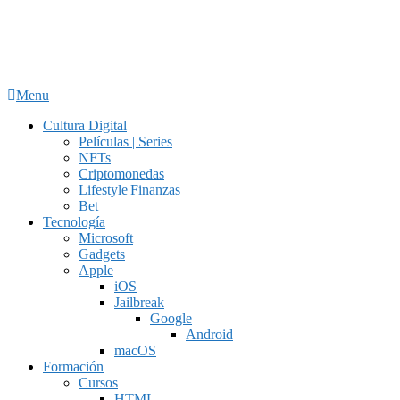
Menu
Cultura Digital
Películas | Series
NFTs
Criptomonedas
Lifestyle|Finanzas
Bet
Tecnología
Microsoft
Gadgets
Apple
iOS
Jailbreak
Google
Android
macOS
Formación
Cursos
HTML