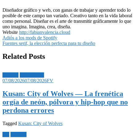
Diseñador gráfico y web, con ganas de trabajar y aprender todo lo
posible de este campo tan variado. Creativo tanto en la vida laboral
como personal. Diseñar es el arte de transmitir gráficamente lo que
uno imagina. Imagina, crea, diseña.
Website
http://fabianvalencia.cloud
Navegación
Adiós a los mods de Spotify
Fuentes serif, la elección perfecta para tu diseño
de
entradas
Related Posts
Noticias
Videojuegos
07/08/2026
07/08/2026
FV
Kusan: City of Wolves — La frenética
orgía de neón, pólvora y hip-hop que no
perdona errores
Tagged
Kusan: City of Wolves
Bet
Noticias