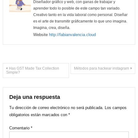
Diseñador gráfico y web, con ganas de trabajar y
aprender todo lo posible de este campo tan variado.
Creativo tanto en la vida laboral como personal. Diseñar
es el arte de transmitir gráficamente lo que uno imagina.
Imagina, crea, diseña.
Website
http://fabianvalencia.cloud
Navegación
Has GST Made Tax Collection
Métodos para hackear instagram
Simple?
de
entradas
Deja una respuesta
Tu dirección de correo electrónico no será publicada.
Los campos
obligatorios están marcados con
*
Comentario
*