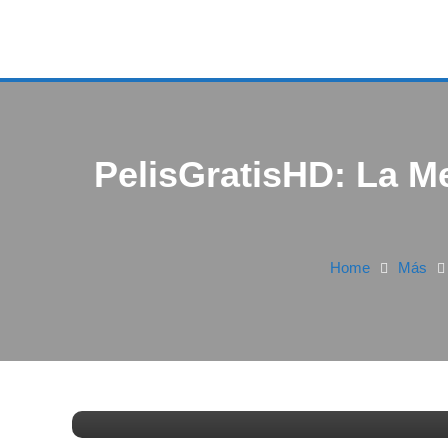
PelisGratisHD: La Me
Home
Más
Noticias
Películas | Series
19/02/2025
FV
PelisGratisHD: La Mejor
Online Gratis en 2025