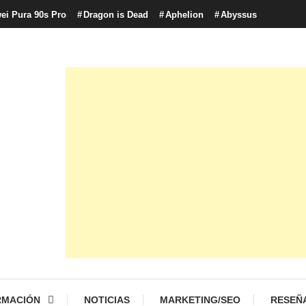
ei Pura 90s Pro
Dragon is Dead
Aphelion
Abyssus
con tecnología, marketing betting y más.
logía y Cultura Digital
RMACIÓN
NOTICIAS
MARKETING/SEO
RESEÑ