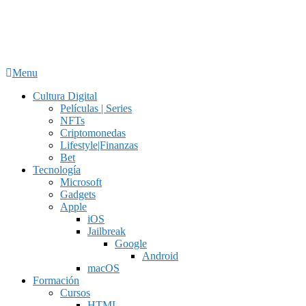
Menu
Cultura Digital
Películas | Series
NFTs
Criptomonedas
Lifestyle|Finanzas
Bet
Tecnología
Microsoft
Gadgets
Apple
iOS
Jailbreak
Google
Android
macOS
Formación
Cursos
HTML