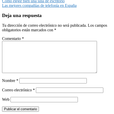
Navegación
Cómo elegir bien una silla de escritorio
Las mejores compañías de telefonía en España
de
entradas
Deja una respuesta
Tu dirección de correo electrónico no será publicada.
Los campos
obligatorios están marcados con
*
Comentario
*
Nombre
*
Correo electrónico
*
Web