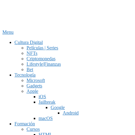
Menu
Cultura Digital
Películas | Series
NFTs
Criptomonedas
Lifestyle|Finanzas
Bet
Tecnología
Microsoft
Gadgets
Apple
iOS
Jailbreak
Google
Android
macOS
Formación
Cursos
HTML