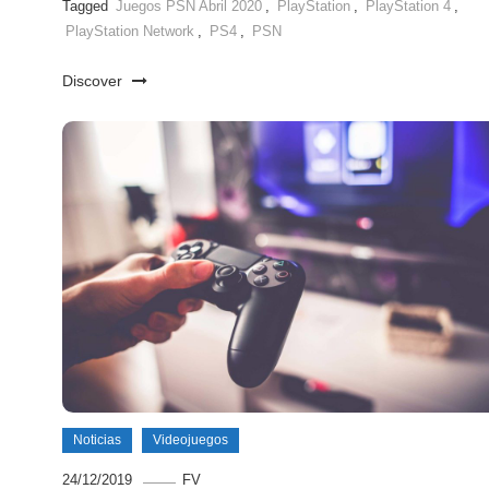
Tagged
Juegos PSN Abril 2020
,
PlayStation
,
PlayStation 4
,
PlayStation Network
,
PS4
,
PSN
Discover
Noticias
Videojuegos
24/12/2019
FV