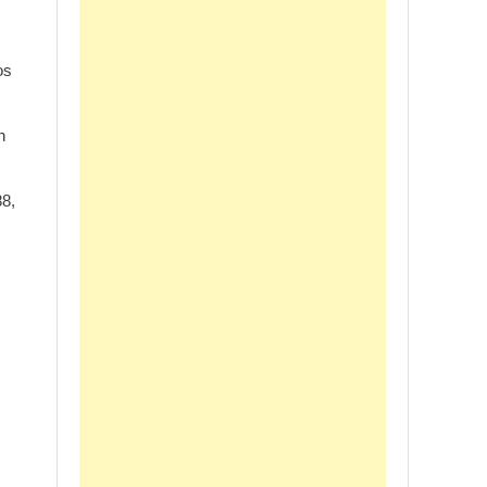
os
n
88,